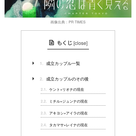
画像出典：PR TIMES
もくじ
[
close
]
成立カップル一覧
1.
成立カップルのその後
2.
2.1.
ケント×リオナの現在
2.2.
ミチル×ジュンナの現在
2.3.
アキヨシ×アイラの現在
2.4.
タカマサ×レイナの現在