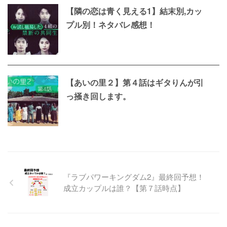
【隣の恋は青く見える1】結末別,カッ
プル別！ネタバレ感想！
【あいの里２】第４話はギタりんが引
っ掻き回します。
『ラブパワーキングダム2』最終回予想！
成立カップルは誰？【第７話時点】