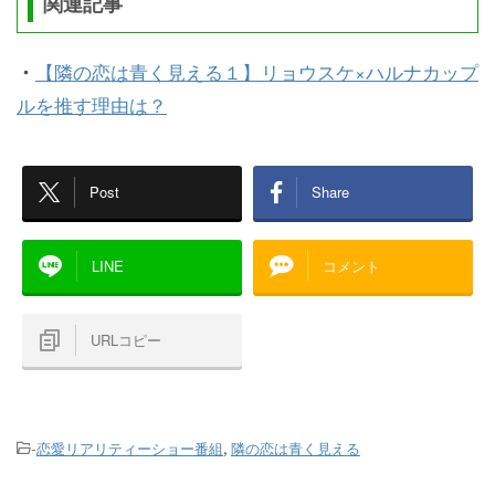
関連記事
・
【隣の恋は青く見える１】リョウスケ×ハルナカップ
ルを推す理由は？
Post
Share
LINE
コメント
URLコピー
-
恋愛リアリティーショー番組
,
隣の恋は青く見える