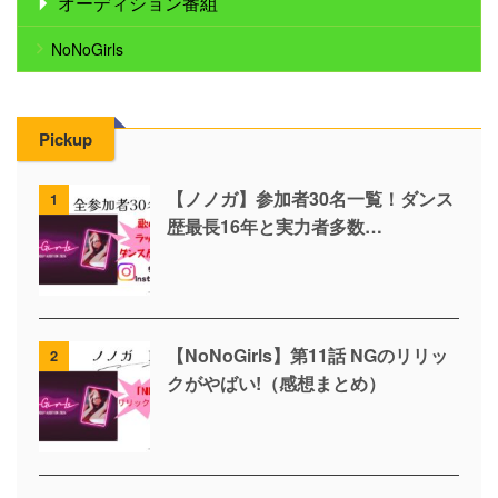
オーディション番組
NoNoGirls
Pickup
【ノノガ】参加者30名一覧！ダンス
1
歴最長16年と実力者多数…
【NoNoGirls】第11話 NGのリリッ
2
クがやばい!（感想まとめ）