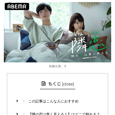
画像出典：X
もくじ
[
close
]
この記事はこんな人におすすめ
1.
【隣の恋は青く見える１】はどこで観れる？
2.