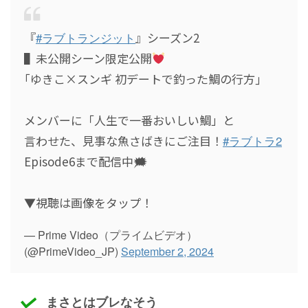
『
#ラブトランジット
』シーズン2
▌未公開シーン限定公開
｢ゆきこ×スンギ 初デートで釣った鯛の行方｣
メンバーに「人生で一番おいしい鯛」と
言わせた、見事な魚さばきにご注目！
#ラブトラ2
Episode6まで配信中🗯
▼視聴は画像をタップ！
— Prime Video（プライムビデオ）
(@PrimeVideo_JP)
September 2, 2024
まさとはブレなそう