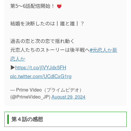
第5～6話配信開始！
結婚を決断したのは┋誰と誰┋？
過去の恋と次の恋で揺れ動く
元恋人たちのストーリーは後半戦へ――
#元恋人か新
恋人か
▶︎
https://t.co/jIVYJdx5FH
pic.twitter.com/UCdlCxG1rg
— Prime Video（プライムビデオ）
(@PrimeVideo_JP)
August 29, 2024
第４話の感想