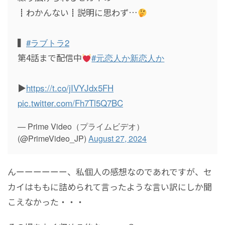
┋わかんない┋説明に思わず…
▍
#ラブトラ2
第4話まで配信中
#元恋人か新恋人か
▶︎
https://t.co/jIVYJdx5FH
pic.twitter.com/Fh7Tl5Q7BC
— Prime Video（プライムビデオ）
(@PrimeVideo_JP)
August 27, 2024
んーーーーーー、私個人の感想なのであれですが、セ
カイはももに詰められて言ったような言い訳にしか聞
こえなかった・・・