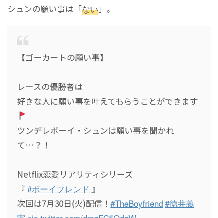
シュンの願い事は「
ない
」。
【ゴーカートの願い事】
レースの優勝者は
好きな人に願い事を叶えてもらうことができます
ツンデレボーイ・シュンは願い事を聞かれ
て…？！
Netflix恋愛リアリティシリーズ
『
#ボーイフレンド
』
次回は7月30日(火)配信！
#TheBoyfriend
#徳井義
実
pic.twitter.com/dmgFC5OdqW