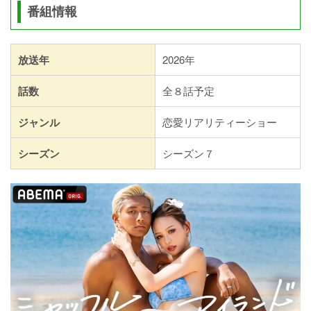
番組情報
放送年
2026年
話数
全８話予定
ジャンル
恋愛リアリティーショー
シーズン
シーズン７