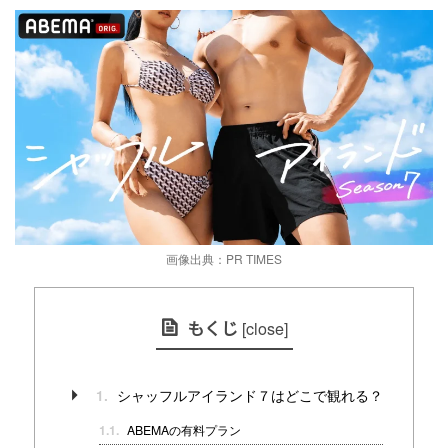
画像出典：PR TIMES
もくじ
[
close
]
シャッフルアイランド７はどこで観れる？
1.
1.1.
ABEMAの有料プラン