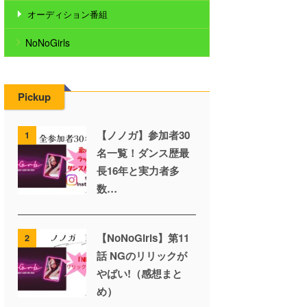
オーディション番組
NoNoGirls
Pickup
【ノノガ】参加者30
1
名一覧！ダンス歴最
長16年と実力者多
数…
【NoNoGirls】第11
2
話 NGのリリックが
やばい!（感想まと
め）