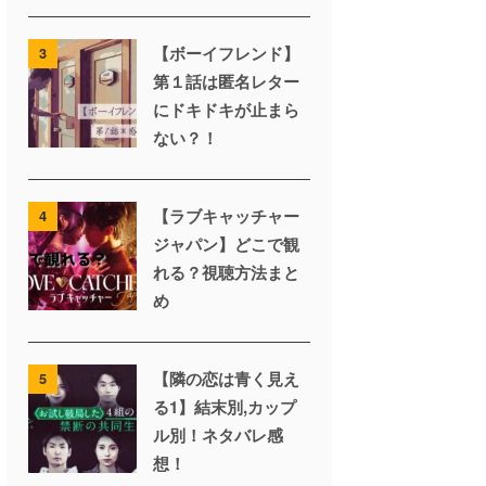
【ボーイフレンド】
3
第１話は匿名レター
にドキドキが止まら
ない？！
【ラブキャッチャー
4
ジャパン】どこで観
れる？視聴方法まと
め
【隣の恋は青く見え
5
る1】結末別,カップ
ル別！ネタバレ感
想！