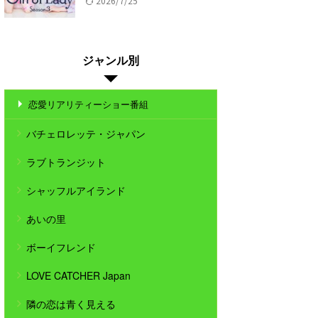
2026/7/25
ジャンル別
恋愛リアリティーショー番組
バチェロレッテ・ジャパン
ラブトランジット
シャッフルアイランド
あいの里
ボーイフレンド
LOVE CATCHER Japan
隣の恋は青く見える