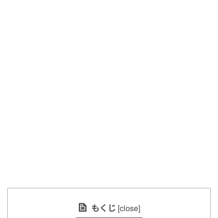
もくじ
[
close
]