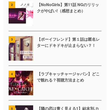
【NoNoGirls】第11話 NGのリリッ
2
クがやばい!（感想まとめ）
【ボーイフレンド】第１話は匿名レ
3
ターにドキドキが止まらない？！
【ラブキャッチャージャパン】どこ
4
で観れる？視聴方法まとめ
【隣の恋は青く見える1】結末別,カ
5