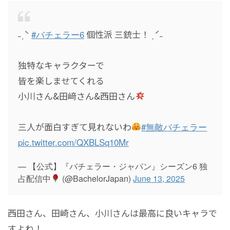
˗ˏˋ
#バチェラー6
個性派 三銃士！ ˎˊ˗
独特なキャラクターで
皆を楽しませてくれる
小川さん&田﨑さん&西田さん
三人が面白すぎて見れないわ
#無敵バチェラー
pic.twitter.com/QXBLSq10Mr
— 【公式】『バチェラー・ジャパン』シーズン6 独
占配信中
(@BachelorJapan)
June 13, 2025
西田さん、田崎さん、小川さんは最高に良いキャラで
すよね！