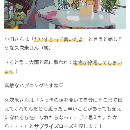
小田さんは「
だいすきって書いたよ
」と言うと嬉しそ
うな久次米さん（笑）
すると急に大雨と風に襲われて
建物が停電してしまい
ます
！
素敵なハプニングですね♡
久次米さんは「さっきの話を聞いて自分にそこまで伝
えてくれてんだとも思ったし辛いことがあっても支え
になれる存在になれたらなってすごい思えた。だか
ら・・・」と
を渡します！
サプライズローズ