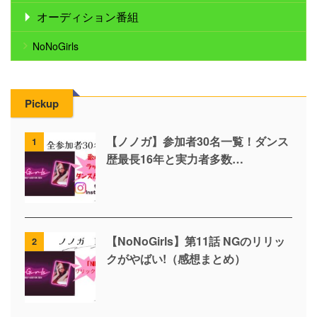
オーディション番組
NoNoGirls
Pickup
【ノノガ】参加者30名一覧！ダンス
1
歴最長16年と実力者多数…
【NoNoGirls】第11話 NGのリリッ
2
クがやばい!（感想まとめ）